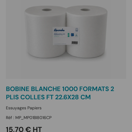
BOBINE BLANCHE 1000 FORMATS 2
PLIS COLLES FT 22.6X28 CM
Essuyages Papiers
Réf :
MP_MP01BI8016CP
Prix habituel
15,70 € HT