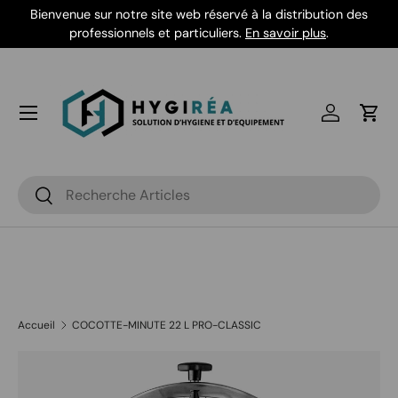
Bienvenue sur notre site web réservé à la distribution des
Aller au contenu
professionnels et particuliers.
En savoir plus
.
Se connec
Pani
Recherche
Rechercher
Accueil
COCOTTE-MINUTE 22 L PRO-CLASSIC
Passer aux informations produits