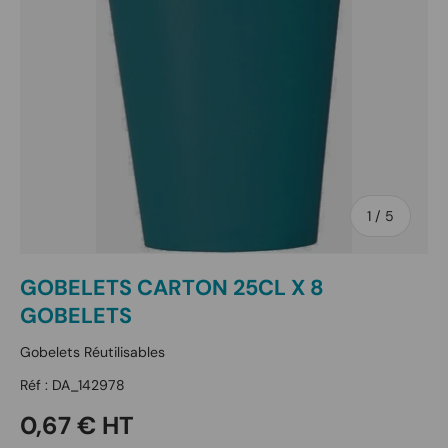
de
1
/
5
GOBELETS CARTON 25CL X 8
GOBELETS
Gobelets Réutilisables
Réf :
DA_142978
Prix habituel
0,67 € HT