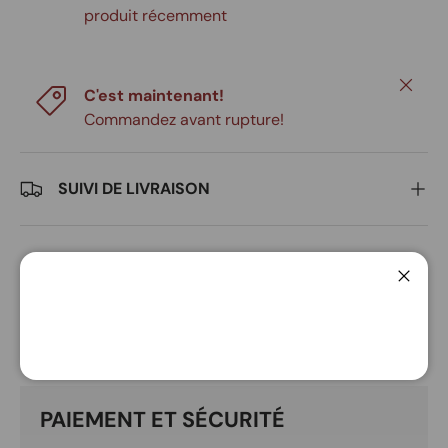
produit récemment
Fermer
C'est maintenant!
Commandez avant rupture!
SUIVI DE LIVRAISON
Ferme
DESCRIPTION
PAIEMENT ET SÉCURITÉ