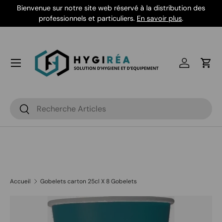
Bienvenue sur notre site web réservé à la distribution des
Aller au contenu
professionnels et particuliers.
En savoir plus
.
Se connec
Pani
Recherche
Rechercher
Accueil
Gobelets carton 25cl X 8 Gobelets
Passer aux informations produits