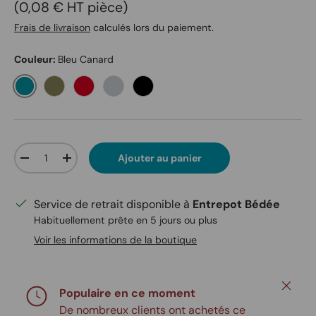
Prix unitaire
0,08 € HT pièce
Frais de livraison
calculés lors du paiement.
Couleur:
Bleu Canard
Bleu Canard
Vert Olive
Rouge
Acier
Noir
Qté
Ajouter au panier
Diminuer la quantité
Augmenter la quantité
Service de retrait disponible à
Entrepot Bédée
Habituellement prête en 5 jours ou plus
Voir les informations de la boutique
Fermer
Populaire en ce moment
De nombreux clients ont achetés ce