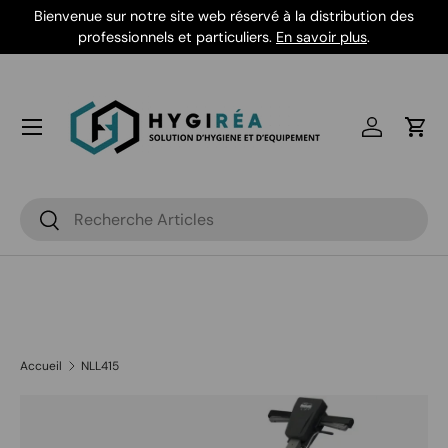
Bienvenue sur notre site web réservé à la distribution des
Aller au contenu
professionnels et particuliers.
En savoir plus
.
Se connec
Pani
Recherche
Rechercher
Accueil
NLL415
Passer aux informations produits