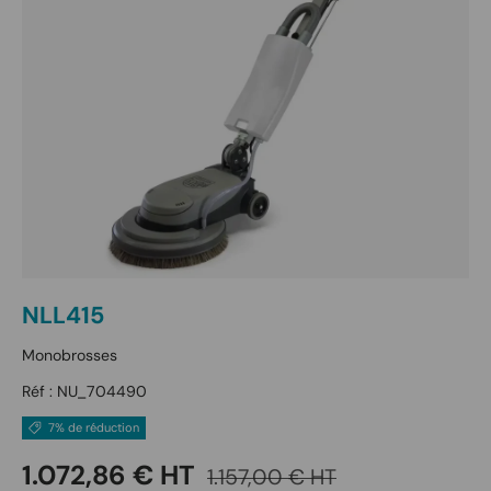
NLL415
Monobrosses
Réf :
NU_704490
7% de réduction
Prix soldé
Prix habituel
1.072,86 € HT
1.157,00 € HT