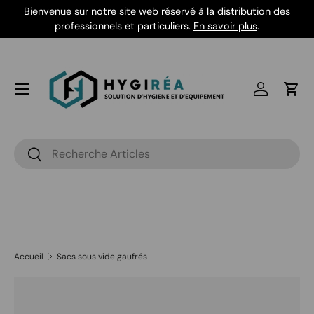
Bienvenue sur notre site web réservé à la distribution des
Aller au contenu
professionnels et particuliers.
En savoir plus
.
Se connec
Pani
Recherche
Rechercher
Accueil
Sacs sous vide gaufrés
L’image 6 est maintenant disponible dans la vue de galeri
Passer aux informations produits