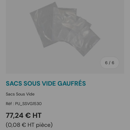
de
6
/
6
SACS SOUS VIDE GAUFRÉS
Sacs Sous Vide
Réf :
PU_SSVG1530
Prix habituel
77,24 € HT
Prix unitaire
0,08 € HT pièce