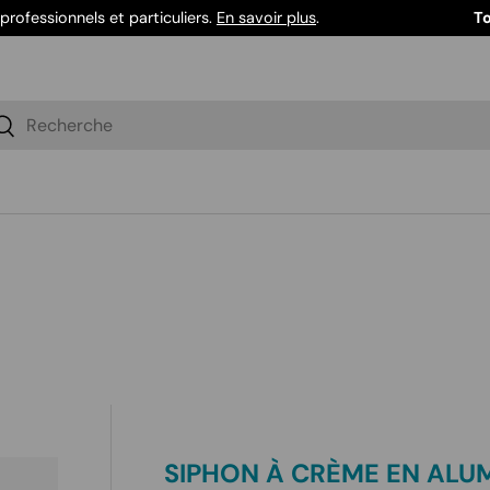
professionnels et particuliers.
En savoir plus
.
To
herche
Rechercher
SIPHON À CRÈME EN ALUMI