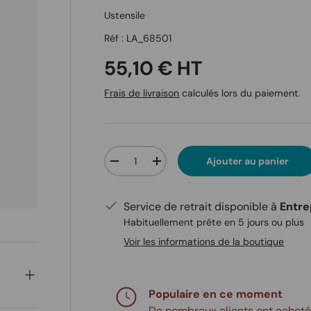
Ustensile
Réf :
LA_68501
Prix habituel
55,10 € HT
Frais de livraison
calculés lors du paiement.
Qté
Ajouter au panier
Diminuer la quantité
Augmenter la quantité
Service de retrait disponible à
Entre
Habituellement prête en 5 jours ou plus
Voir les informations de la boutique
Populaire en ce moment
De nombreux clients ont achet