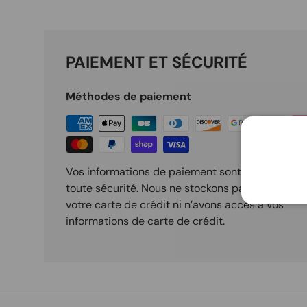
PAIEMENT ET SÉCURITÉ
Méthodes de paiement
Vos informations de paiement sont traitées en
toute sécurité. Nous ne stockons pas les détails
votre carte de crédit ni n’avons accès à vos
informations de carte de crédit.