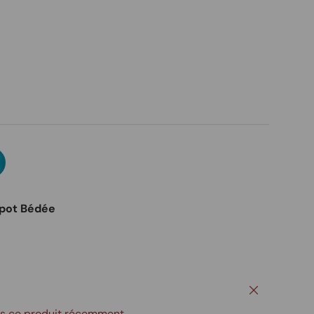
pot Bédée
Fermer
és ce produit récemment