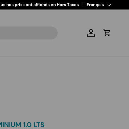
us nos prix sont affichés en Hors Taxes
Langue
Français
Se connecter
Panier
NIUM 1.0 LTS