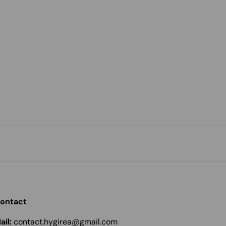
ontact
ail:
contact.hygirea@gmail.com