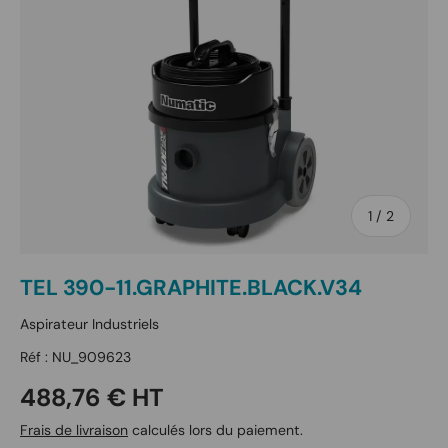
de
1
/
2
TEL 390-11.GRAPHITE.BLACK.V34
Aspirateur Industriels
Réf :
NU_909623
Prix habituel
488,76 € HT
Frais de livraison
calculés lors du paiement.