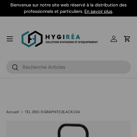
Bienvenue sur notre site web réservé à la distribution des
Aller au contenu
professionnels et particuliers.
En savoir plus
.
Se connec
Pani
Recherche
Rechercher
Accueil
TEL 390-11.GRAPHITE.BLACK.V34
Passer aux informations produits